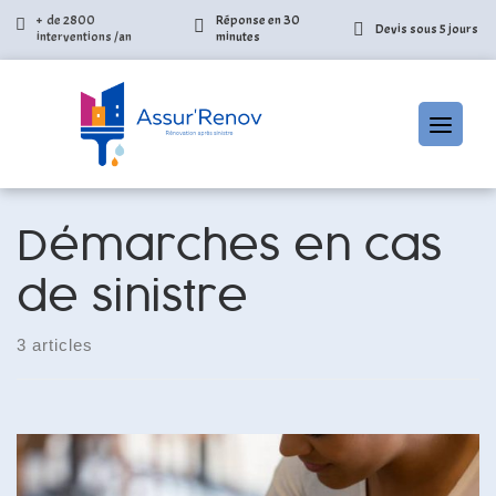
+ de 2800
Réponse en 30
Devis sous 5 jours
interventions /an
minutes
Skip
to
Démarches en cas
content
de sinistre
3 articles