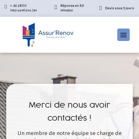
+ de 2800
Réponse en 30
Devis sous 5 jours
interventions /an
minutes
Skip
to
content
Merci de nous avoir
contactés !
Un membre de notre équipe se charge de